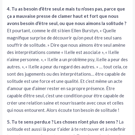
4. Tu as besoin d’être seul.e mais tu n’oses pas, parce que
ça a mauvaise presse de clamer haut et fort que nous
avons besoin d’être seul, ou que nous aimons la solitude ?
Et pourtant, comme le dit si bien Ellen Burstyn, « Quelle
magnifique surprise de découvrir qu’on peut être seul sans
souffrir de solitude. » Dire que nous aimons être seul amène
des interprétations comme « Il.elle est asocial.e », « Il.elle
n’aime personne. », « Il.elle a un problème psy, il.elle a peur des
autres. », « Il.elle a peur du regard des autres. » … tout cela, ce
sont des jugements ou des interprétations… être capable de
solitude est une force et une qualité. Et c’est même un acte
d’amour que d’aimer rester en sa propre présence. Être
capable d’être seul, c’est une condition pour être capable de
créer une relation saine et nourrissante avec ceux et celles
qui nous entourent. Alors écoute ton besoin de solitude !
5. Tu te sens perdu.e ? Les choses n’ont plus de sens ?
La
solitude est aussi là pour t’aider à te retrouver et à redefinir