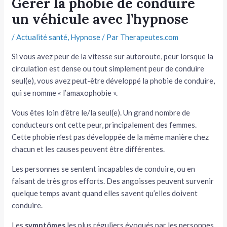
Gérer la phobie de conduire
un véhicule avec l’hypnose
tateur
/
Actualité santé
,
Hypnose
/ Par
Therapeutes.com
tateur
Si vous avez peur de la vitesse sur autoroute, peur lorsque la
tateur
circulation est dense ou tout simplement peur de conduire
seul(e), vous avez peut-être développé la phobie de conduire,
qui se nomme « l’amaxophobie ».
Vous êtes loin d’être le/la seul(e). Un grand nombre de
conducteurs ont cette peur, principalement des femmes.
Cette phobie n’est pas développée de la même manière chez
chacun et les causes peuvent être différentes.
Les personnes se sentent incapables de conduire, ou en
faisant de très gros efforts. Des angoisses peuvent survenir
quelque temps avant quand elles savent qu’elles doivent
conduire.
Les
symptômes
les plus réguliers évoqués par les personnes