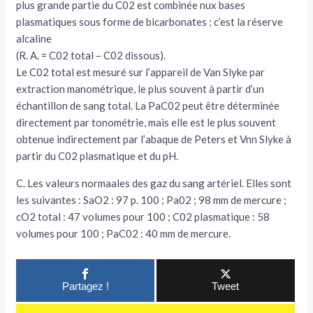
plus grande partie du C02 est combinée nux bases
plasmatiques sous forme de bicarbo­nates ; c’est la réserve
alcaline
(R. A. = C02 total – C02 dissous).
Le C02 total est mesuré sur l’appareil de Van Slyke par
extraction manométrique, le plus souvent à partir d’un
échantillon de sang total. La PaC02 peut être déterminée
directe­ment par tonométrie, mais elle est le plus sou­vent
obtenue indirectement par l’abaque de Peters et Vnn Slyke à
partir du C02 plasma­tique et du pH.
C. Les valeurs normaales des gaz du sang artériel. Elles sont
les suivantes : SaO2 : 97 p. 100 ; Pa02 ; 98 mm de mercure ;
cO2 total : 47 volumes pour 100 ; C02 plasma­tique : 58
volumes pour 100 ; PaC02 : 40 mm de mercure.
Partagez !
Tweet