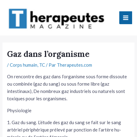
Aller
Mai
au
Men
contenu
tateur
Gaz dans l’organisme
tateur
/
Corps humain
,
TC
/ Par
Therapeutes.com
On rencontre des gaz dans l’organisme sous forme dissoute
tateur
ou combinée (gaz du sang) ou sous forme libre (gaz
intestinaux), De nom­breux gaz industriels ou naturels sont
tateur
toxiques pour les organismes.
Physiologie
1. Gaz du sang. L’étude des gaz du sang se fait sur le sang
artériel péri­phérique prélevé par ponction de l’artère hu­
tateur