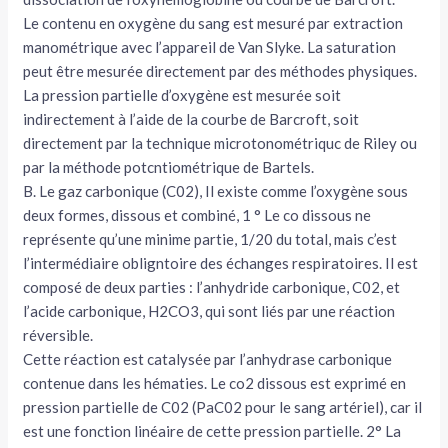
Le contenu en oxygène du sang est mesuré par extraction
manométrique avec l’appareil de Van Slyke. La saturation
peut être mesurée directement par des méthodes physiques.
La pression partielle d’oxygène est mesurée soit
indirectement à l’aide de la courbe de Bar­croft, soit
directement par la technique micro­tonométriquc de Riley ou
par la méthode potcntiométrique de Bartels.
B. Le gaz carbonique (C02), Il existe comme l’oxygène sous
deux formes, dissous et combiné, 1 ° Le co dissous ne
représente qu’une mi­nime partie, 1/20 du total, mais c’est
l’intermé­diaire obligntoire des échanges respiratoires. Il est
composé de deux parties : l’anhydride carbonique, C02, et
l’acide carbonique, H2CO3, qui sont liés par une réaction
réversible.
Cette réaction est catalysée par l’anhydrase carbonique
contenue dans les hématies. Le co2 dissous est exprimé en
pression partielle de C02 (PaC02 pour le sang artériel), car il
est une fonction linéaire de cette pression partielle. 2° La