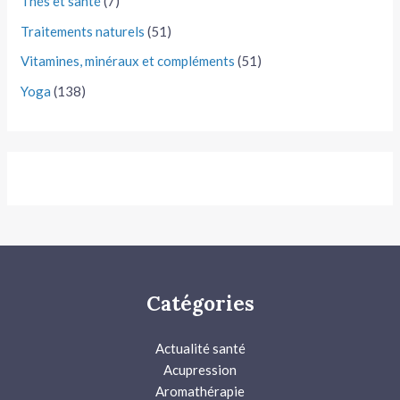
Thés et santé
(7)
Traitements naturels
(51)
Vitamines, minéraux et compléments
(51)
Yoga
(138)
Catégories
Actualité santé
Acupression
Aromathérapie