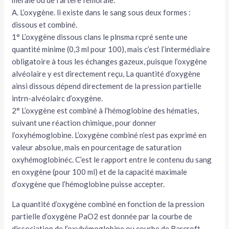
mérale ou de l’artère fémorale.
A. L’oxygène. li existe dans le sang sous deux formes :
tateur
dissous et combiné.
1° L’oxygène dissous clans le plnsma rcpré sente une
tateur
quantité minime (0,3 ml pour 100), mais c’est l’intermédiaire
obligatoire à tous les échanges gazeux, puisque l’oxygène
tateur
alvéolaire y est directement reçu, La quantité d’oxygène
ainsi dissous dépend directement de la pression partielle
intrn-alvéolairc d’oxygène.
2° L’oxygène est combiné à l’hémoglobine des hématies,
suivant une réaction chimique, pour donner
l’oxyhémoglobine. L’oxygène combiné n’est pas exprimé en
valeur absolue, mais en pourcentage de saturation
oxyhémoglobinéc. C’est le rapport entre le contenu du sang
en oxygène (pour 100 ml) et de la capa­cité maximale
d’oxygène que l’hémoglobine puisse accepter.
La quantité d’oxygène combiné en fonction de la pression
partielle d’oxygène PaO2 est donnée par la courbe de
dissociation de l’oxyhémoglo­bine ou courbe de Barcroft.