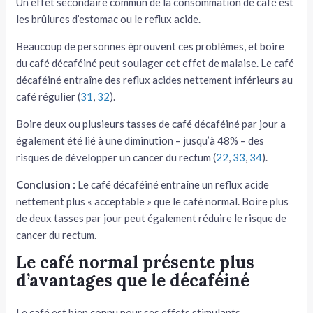
Un effet secondaire commun de la consommation de café est
les brûlures d’estomac ou le reflux acide.
Beaucoup de personnes éprouvent ces problèmes, et boire
du café décaféiné peut soulager cet effet de malaise. Le café
décaféiné entraîne des reflux acides nettement inférieurs au
café régulier (
31
,
32
).
Boire deux ou plusieurs tasses de café décaféiné par jour a
également été lié à une diminution – jusqu’à 48% – des
risques de développer un cancer du rectum (
22
,
33
,
34
).
Conclusion :
Le café décaféiné entraîne un reflux acide
nettement plus « acceptable » que le café normal. Boire plus
de deux tasses par jour peut également réduire le risque de
cancer du rectum.
Le café normal présente plus
d’avantages que le décaféiné
Le café est bien connu pour ses effets stimulants.