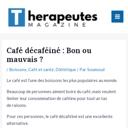
Aller
Mai
au
Men
contenu
tateur
Café décaféiné : Bon ou
mauvais ?
tateur
/
Boissons
,
Café et santé
,
Diététique
/ Par
Soumoud
tateur
Le café est l’une des boissons les plus populaires au monde.
tateur
Beaucoup de personnes aiment boire du café, mais veulent
limiter leur consommation de caféine pour tout un tas
de raisons.
Pour ces personnes, le café décaféiné est une excellente
alternative.
tateur