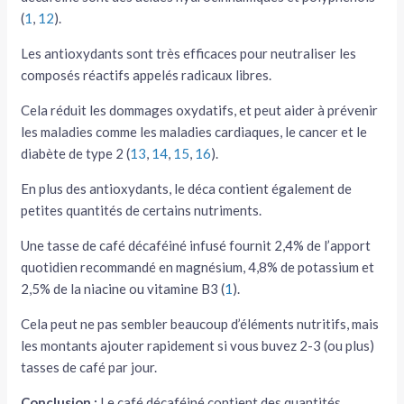
(
1
,
12
).
Les antioxydants sont très efficaces pour neutraliser les
composés réactifs appelés radicaux libres.
Cela réduit les dommages oxydatifs, et peut aider à prévenir
les maladies comme les maladies cardiaques, le cancer et le
diabète de type 2 (
13
,
14
,
15
,
16
).
En plus des antioxydants, le déca contient également de
petites quantités de certains nutriments.
Une tasse de café décaféiné infusé fournit 2,4% de l’apport
quotidien recommandé en magnésium, 4,8% de potassium et
2,5% de la niacine ou vitamine B3 (
1
).
Cela peut ne pas sembler beaucoup d’éléments nutritifs, mais
les montants ajouter rapidement si vous buvez 2-3 (ou plus)
tasses de café par jour.
Conclusion :
Le café décaféiné contient des quantités