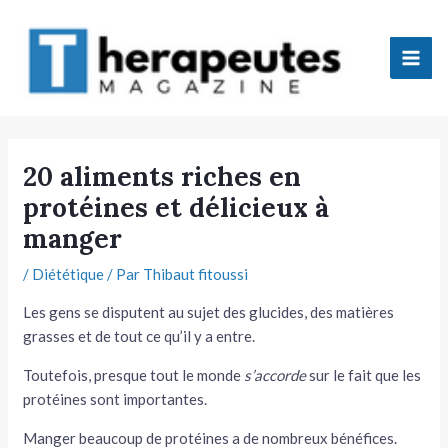
Aller
Mai
au
Men
contenu
tateur
20 aliments riches en
protéines et délicieux à
tateur
manger
tateur
/
Diététique
/ Par
Thibaut fitoussi
tateur
Les gens se disputent au sujet des glucides, des matières
grasses et de tout ce qu’il y a entre.
Toutefois, presque tout le monde
s’accorde
sur le fait que les
protéines sont importantes.
tateur
Manger beaucoup de protéines a de nombreux bénéfices.