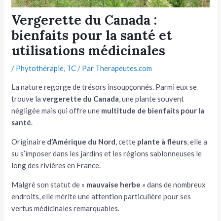
tateur
Vergerette du Canada :
bienfaits pour la santé et
tateur
utilisations médicinales
tateur
/
Phytothérapie
,
TC
/ Par
Therapeutes.com
La nature regorge de trésors insoupçonnés. Parmi eux se
trouve la
vergerette du Canada
, une plante souvent
négligée mais qui offre une
multitude de bienfaits pour la
santé
.
Originaire
d’Amérique du Nord
, cette
plante à fleurs
, elle a
su s’imposer dans les jardins et les régions sablonneuses le
long des rivières en France.
Malgré son statut de «
mauvaise herbe
» dans de nombreux
endroits, elle mérite une attention particulière pour ses
vertus médicinales remarquables.